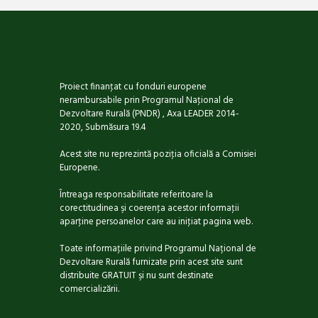
Proiect finanţat cu fonduri europene
nerambursabile prin Programul Naţional de
Dezvoltare Rurală (PNDR) , Axa LEADER 2014-
2020, Submăsura 19.4
Acest site nu reprezintă poziţia oficială a Comisiei
Europene.
Întreaga responsabilitate referitoare la
corectitudinea şi coerenţa acestor informaţii
aparţine persoanelor care au iniţiat pagina web.
Toate informaţiile privind Programul Național de
Dezvoltare Rurală furnizate prin acest site sunt
distribuite GRATUIT şi nu sunt destinate
comercializării.