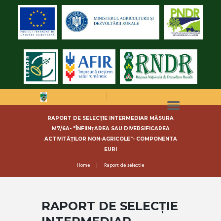
RAPORT DE SELECȚIE INTERMEDIAR MĂSURA
M7/6A- "ÎNFIINȚAREA SAU DIVERSIFICAREA
ACTIVITĂȚILOR NON-AGRICOLE"- COMPONENTA
EURI
Home
Raport de selectie
RAPORT DE SELECȚIE