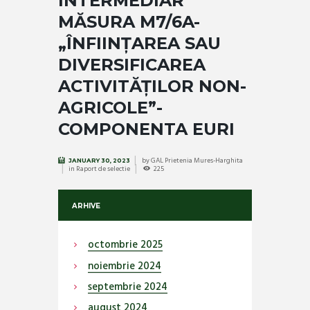
INTERMEDIAR
MĂSURA M7/6A-
„ÎNFIINȚAREA SAU
DIVERSIFICAREA
ACTIVITĂȚILOR NON-
AGRICOLE”-
COMPONENTA EURI
by
GAL Prietenia Mures-Harghita
JANUARY 30, 2023
in
Raport de selectie
225
ARHIVE
octombrie
2025
noiembrie
2024
septembrie
2024
august
2024