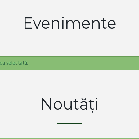
Evenimente
da selectată.
Noutăți