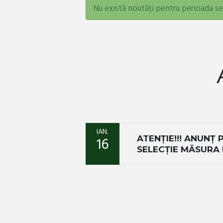
Nu există noutăți pentru perioada se
IAN.
ATENȚIE!!! ANUNȚ
16
SELECȚIE MĂSURA