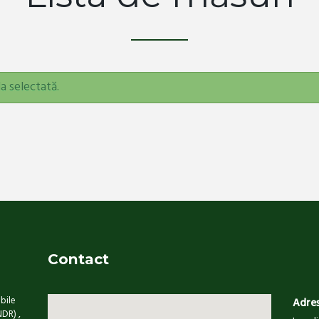
a selectată.
Contact
bile
Adre
NDR) ,