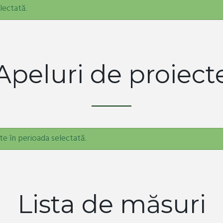
lectată.
Apeluri de proiect
te în perioada selectată.
Lista de măsuri