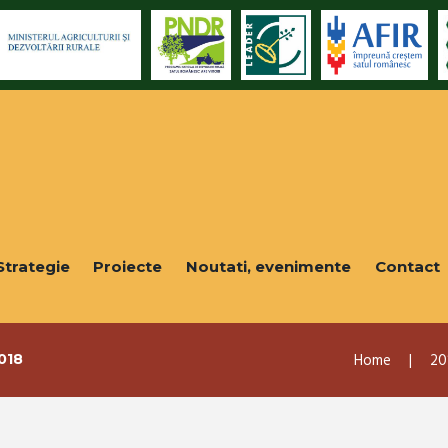
Strategie
Proiecte
Noutati, evenimente
Contact
Home
20
018