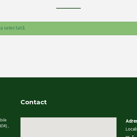
a selectată.
Contact
bile
Adre
NDR) ,
Local