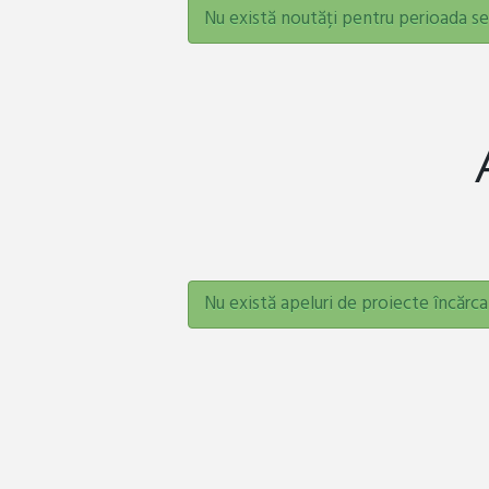
Nu există noutăți pentru perioada se
Nu există apeluri de proiecte încărca