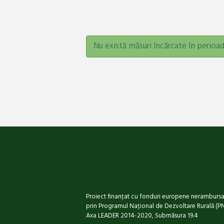
Nu există măsuri încărcate în perioad
Proiect finanţat cu fonduri europene nerambursa
prin Programul Naţional de Dezvoltare Rurală (P
Axa LEADER 2014-2020, Submăsura 19.4