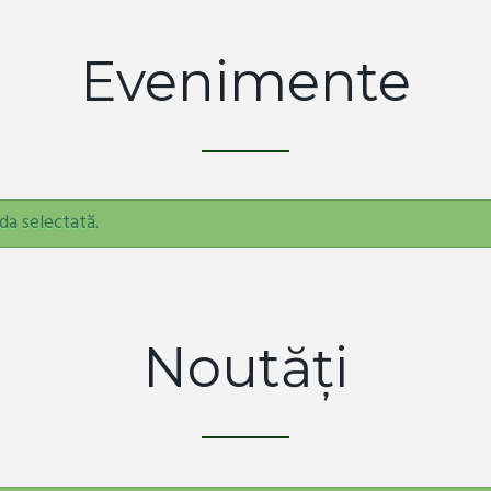
Evenimente
da selectată.
Noutăți