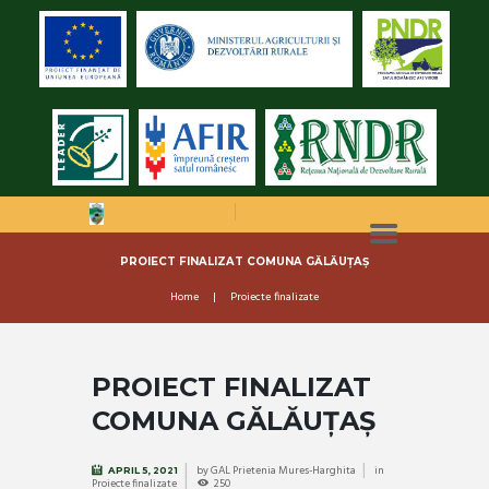
PROIECT FINALIZAT COMUNA GĂLĂUȚAȘ
Home
Proiecte finalizate
PROIECT FINALIZAT
COMUNA GĂLĂUȚAȘ
by
GAL Prietenia Mures-Harghita
in
APRIL 5, 2021
Proiecte finalizate
250