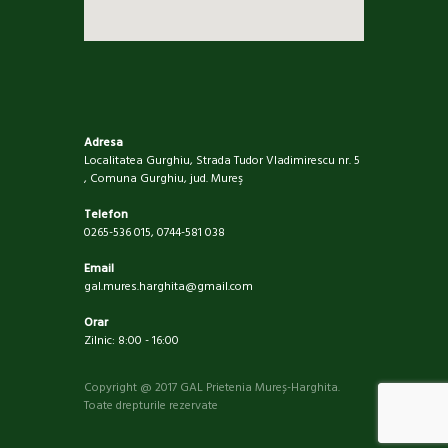
Adresa
Localitatea Gurghiu, Strada Tudor Vladimirescu nr. 5
, Comuna Gurghiu, jud. Mureş
Telefon
0265-536 015, 0744-581 038
Email
gal.mures.harghita@gmail.com
Orar
Zilnic: 8:00 - 16:00
Copyright @ 2017 GAL Prietenia Mureș-Harghita.
Toate drepturile rezervate