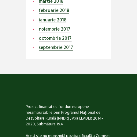
martie
2018
februarie
2018
ianuarie
2018
noiembrie
2017
octombrie
2017
septembrie
2017
Proiect finanţat cu fonduri europene
nerambursabile prin Programul Naţional de
Dezvoltare Rurală (PNDR) , Axa LEADER 2014-
2020, Submăsura 19.4
Acest site nu reprezintă poziţia oficială a Comisiei