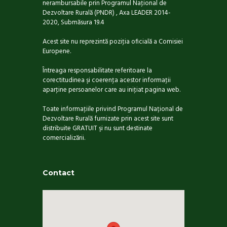
nerambursabile prin Programul Naţional de
Dezvoltare Rurală (PNDR) , Axa LEADER 2014-
2020, Submăsura 19.4
Acest site nu reprezintă poziţia oficială a Comisiei
Europene.
Întreaga responsabilitate referitoare la
corectitudinea şi coerenţa acestor informaţii
aparţine persoanelor care au iniţiat pagina web.
Toate informaţiile privind Programul Național de
Dezvoltare Rurală furnizate prin acest site sunt
distribuite GRATUIT şi nu sunt destinate
comercializării.
Contact