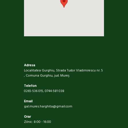
Adresa
Localitatea Gurghiu, Strada Tudor Vladimirescu nr. 5
, Comuna Gurghiu, jud. Mureş
Telefon
0265-536 015, 0744-581 038
Email
gal.mures.harghita@gmail.com
Orar
Zilnic: 8:00 - 16:00