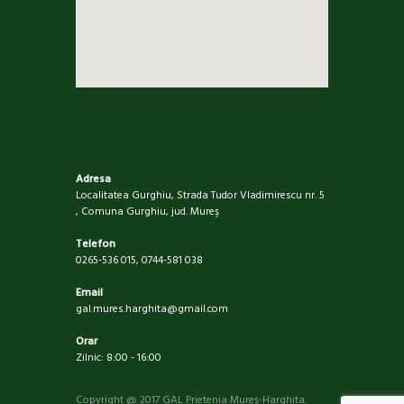
Adresa
Localitatea Gurghiu, Strada Tudor Vladimirescu nr. 5
, Comuna Gurghiu, jud. Mureş
Telefon
0265-536 015, 0744-581 038
Email
gal.mures.harghita@gmail.com
Orar
Zilnic: 8:00 - 16:00
Copyright @ 2017 GAL Prietenia Mureș-Harghita.