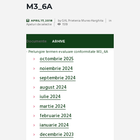
M3_6A
by
GAL Prietenia Mures-Harghita
in
APRIL 17, 2018
Apeluri de selectie
1519
Documente
:
ARHIVE
-
Prelungire termen evaluare conformitate M3_6A
octombrie
2025
noiembrie
2024
septembrie
2024
august
2024
iulie
2024
martie
2024
februarie
2024
ianuarie
2024
decembrie
2023