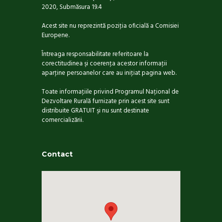
2020, Submăsura 19.4
Acest site nu reprezintă poziţia oficială a Comisiei
Europene.
Întreaga responsabilitate referitoare la
corectitudinea şi coerenţa acestor informaţii
aparţine persoanelor care au iniţiat pagina web.
Toate informaţiile privind Programul Național de
Dezvoltare Rurală furnizate prin acest site sunt
distribuite GRATUIT şi nu sunt destinate
comercializării.
Contact