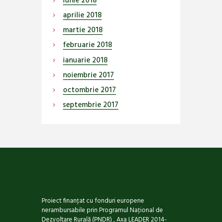
iunie
2018
aprilie
2018
martie
2018
februarie
2018
ianuarie
2018
noiembrie
2017
octombrie
2017
septembrie
2017
Proiect finanţat cu fonduri europene
nerambursabile prin Programul Naţional de
Dezvoltare Rurală (PNDR) , Axa LEADER 2014-