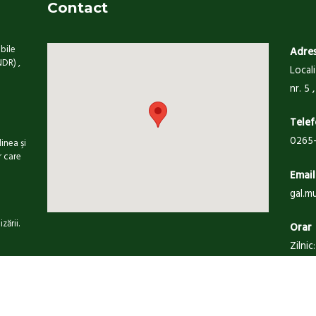
Contact
bile
Adre
NDR) ,
Local
nr. 5
i
Telef
0265-
inea şi
r care
Email
gal.m
e
zării.
Orar
Zilnic
hita. Toate drepturile rezervate