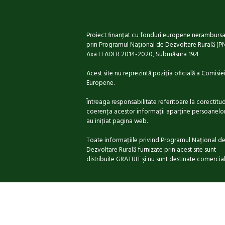
Proiect finanţat cu fonduri europene nerambursa
prin Programul Naţional de Dezvoltare Rurală (P
Axa LEADER 2014-2020, Submăsura 19.4
Acest site nu reprezintă poziţia oficială a Comisie
Europene.
Întreaga responsabilitate referitoare la corectitud
coerenţa acestor informaţii aparţine persoanelo
au iniţiat pagina web.
Toate informaţiile privind Programul Național d
Dezvoltare Rurală furnizate prin acest site sunt
distribuite GRATUIT şi nu sunt destinate comerciali
Copyright @ 2017 GAL Prietenia Mureș-Harg