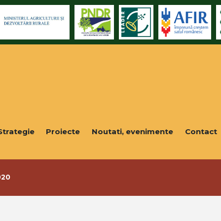
Strategie
Proiecte
Noutati, evenimente
Contact
020