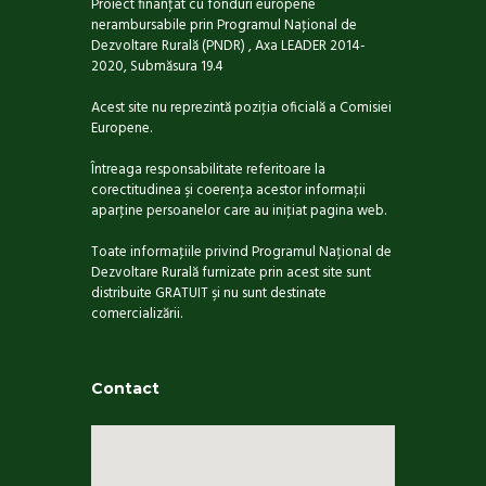
Proiect finanţat cu fonduri europene
nerambursabile prin Programul Naţional de
Dezvoltare Rurală (PNDR) , Axa LEADER 2014-
2020, Submăsura 19.4
Acest site nu reprezintă poziţia oficială a Comisiei
Europene.
Întreaga responsabilitate referitoare la
corectitudinea şi coerenţa acestor informaţii
aparţine persoanelor care au iniţiat pagina web.
Toate informaţiile privind Programul Național de
Dezvoltare Rurală furnizate prin acest site sunt
distribuite GRATUIT şi nu sunt destinate
comercializării.
Contact