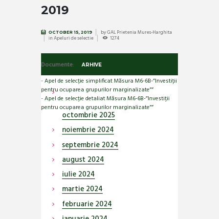
2019
by
GAL Prietenia Mures-Harghita
OCTOBER 15, 2019
in
Apeluri de selectie
1274
Documente
:
ARHIVE
-
Apel de selecție simplificat Măsura M6-6B-”Investiții
pentru ocuparea grupurilor marginalizate””
-
Apel de selecție detaliat Măsura M6-6B-”Investiții
pentru ocuparea grupurilor marginalizate””
octombrie
2025
noiembrie
2024
septembrie
2024
august
2024
iulie
2024
martie
2024
februarie
2024
ianuarie
2024