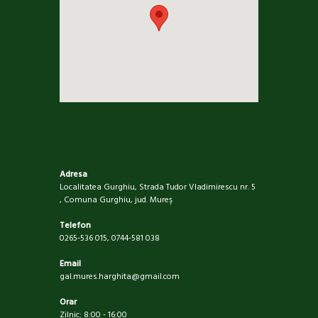
Adresa
Localitatea Gurghiu, Strada Tudor Vladimirescu nr. 5
, Comuna Gurghiu, jud. Mureş
Telefon
0265-536 015, 0744-581 038
Email
gal.mures.harghita@gmail.com
Orar
Zilnic: 8:00 - 16:00