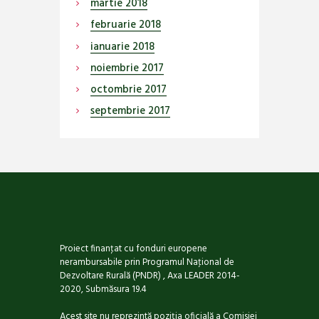
martie
2018
februarie
2018
ianuarie
2018
noiembrie
2017
octombrie
2017
septembrie
2017
Proiect finanţat cu fonduri europene
nerambursabile prin Programul Naţional de
Dezvoltare Rurală (PNDR) , Axa LEADER 2014-
2020, Submăsura 19.4
Acest site nu reprezintă poziţia oficială a Comisiei