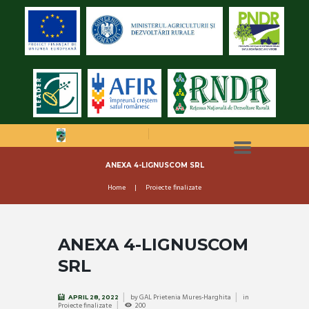
ANEXA 4-LIGNUSCOM SRL
Home
Proiecte finalizate
ANEXA 4-LIGNUSCOM
SRL
by
GAL Prietenia Mures-Harghita
in
APRIL 28, 2022
Proiecte finalizate
200