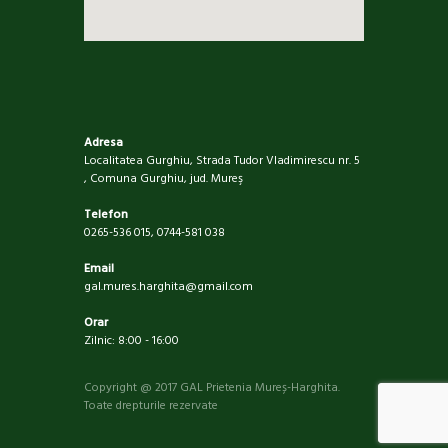
Adresa
Localitatea Gurghiu, Strada Tudor Vladimirescu nr. 5
, Comuna Gurghiu, jud. Mureş
Telefon
0265-536 015, 0744-581 038
Email
gal.mures.harghita@gmail.com
Orar
Zilnic: 8:00 - 16:00
Copyright @ 2017 GAL Prietenia Mureș-Harghita.
Toate drepturile rezervate