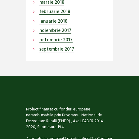
martie
2018
februarie
2018
ianuarie
2018
noiembrie
2017
octombrie
2017
septembrie
2017
Proiect finanţat cu fonduri europene
nerambursabile prin Programul Naţional de
Dezvoltare Rurală (PNDR) , Axa LEADER 2014-
2020, Submăsura 19.4
Acest site nu reprezintă poziţia oficială a Comisiei