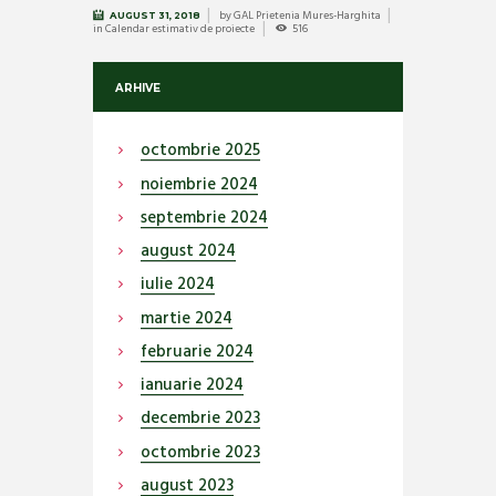
by
GAL Prietenia Mures-Harghita
AUGUST 31, 2018
in
Calendar estimativ de proiecte
516
ARHIVE
octombrie
2025
noiembrie
2024
septembrie
2024
august
2024
iulie
2024
martie
2024
februarie
2024
ianuarie
2024
decembrie
2023
octombrie
2023
august
2023