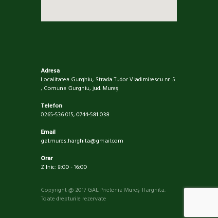
Adresa
Localitatea Gurghiu, Strada Tudor Vladimirescu nr. 5
, Comuna Gurghiu, jud. Mureş
Telefon
0265-536 015, 0744-581 038
Email
gal.mures.harghita@gmail.com
Orar
Zilnic: 8:00 - 16:00
Copyright @ 2017 GAL Prietenia Mureș-Harghita.
Toate drepturile rezervate