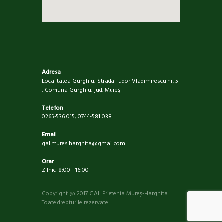
Adresa
Localitatea Gurghiu, Strada Tudor Vladimirescu nr. 5
, Comuna Gurghiu, jud. Mureş
Telefon
0265-536 015, 0744-581 038
Email
gal.mures.harghita@gmail.com
Orar
Zilnic: 8:00 - 16:00
Copyright @ 2017 GAL Prietenia Mureș-Harghita.
Toate drepturile rezervate