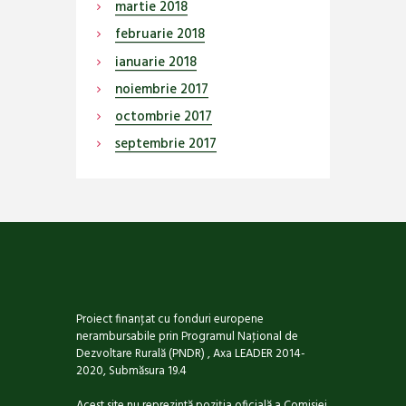
martie
2018
februarie
2018
ianuarie
2018
noiembrie
2017
octombrie
2017
septembrie
2017
Proiect finanţat cu fonduri europene
nerambursabile prin Programul Naţional de
Dezvoltare Rurală (PNDR) , Axa LEADER 2014-
2020, Submăsura 19.4
Acest site nu reprezintă poziţia oficială a Comisiei