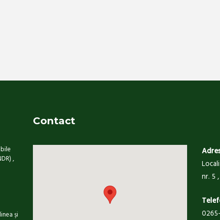
Contact
bile
Adre
NDR) ,
Local
nr. 5
i
Telef
0265-
inea şi