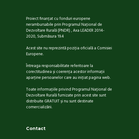
Proiect finanţat cu fonduri europene
nerambursabile prin Programul Naţional de
Dezvoltare Rurală (PNDR) , Axa LEADER 2014-
2020, Submăsura 19.4
Acest site nu reprezintă poziţia oficială a Comisiei
Europene.
Întreaga responsabilitate referitoare la
corectitudinea şi coerenţa acestor informaţii
aparţine persoanelor care au iniţiat pagina web.
Toate informaţiile privind Programul Național de
Dezvoltare Rurală furnizate prin acest site sunt
distribuite GRATUIT şi nu sunt destinate
comercializării.
Contact