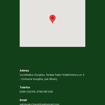
Adresa
Localitatea Gurghiu, Strada Tudor Vladimirescu nr. 5
, Comuna Gurghiu, jud. Mureş
Telefon
0265-536 015, 0744-581 038
Email
gal.mures.harghita@gmail.com