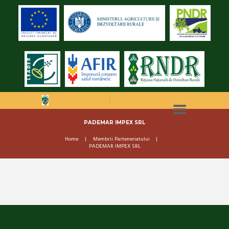
PADEMAR IMPEX SRL
Home
Membrii Parteneriatului
PADEMAR IMPEX SRL